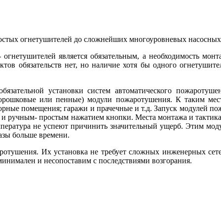
ростых огнетушителей до сложнейших многоуровневых насосных
 огнетушителей является обязательным, а необходимость монта
ктов обязательств нет, но наличие хотя бы одного огнетушите
бязательной установки систем автоматического пожаротушен
порошковые или пенные) модули пожаротушения. К таким мес
орные помещения; гаражи и прачечные и т.д. Запуск модулей п
 и ручным- простым нажатием кнопки. Места монтажа и тактика 
емпература не успеют причинить значительный ущерб. Этим мод
азы больше времени.
отушения. Их установка не требует сложных инженерных сетей
минимален и несопоставим с последствиями возгорания.